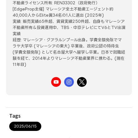
不動産ライセンス所有: REN33302（政府発行）
[EdgeProp主催] マレーシア全土不動産エージェント約
40,000人からElite賞34名の1人に選出 (2025年)
実績: 販売実績65件超、賃貸実績250件超、自身もマレーシア
不動産所有＆投資運用中、TBS・中京テレビにてV6とTV出演
実績
経歴: マレーシア・クアラルンプール出身。学費全額免除でマ
ラヤ大学卒 (マレーシアの東大) 卒業後、政府公認の特待生
(学費全額免除) として名古屋大学へ留学し卒業。日本で就職経
験を経て、2014年よりマレーシア不動産業界に携わる。(現在
11年目)
Tags
2025/06/15