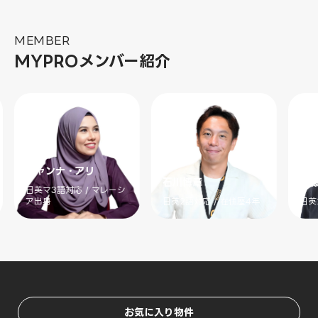
MEMBER
MYPROメンバー紹介
ジャンナ・アリ
石川博章
斉
日英マ3語対応 / マレーシ
ア出身
日英2語対応 / 在住歴4年
日英
お気に入り物件