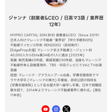
ジャンナ（創業者&CEO / 日英マ3語 / 業界歴
12年）
MYPRO CAPITAL SDN BHD 創業者&CEO（Since 2019）
日本人向けマレーシア不動産 “業界初”『仲介手数料0円』
不動産ライセンス所有: REN33302（政府発行）
[EdgeProp主催] マレーシア全土不動産エージェント約
40,000人からElite賞34名の1人に選出 (2025年)
実績: 販売実績65件超、賃貸実績250件超、自身もマレーシア
不動産所有＆投資運用中、TBS・中京テレビにてV6とTV出演
実績
経歴: マレーシア・クアラルンプール出身。学費全額免除でマ
ラヤ大学卒 (マレーシアの東大) 卒業後、政府公認の特待生
(学費全額免除) として名古屋大学へ留学し卒業。日本で就職経
験を経て、2014年よりマレーシア不動産業界に携わる。(現在
11年目)