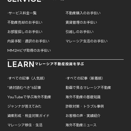
─ サービス料金一覧
不動産購入のお手伝い
不動産売却のお手伝い
賃貸管理のお手伝い
お部屋探しのお手伝い
引越しのお手伝い
内装手配・通訳のお手伝い
マレーシア生活のお手伝い
MM2Hビザ取得のお手伝い
LEARN
マレーシア不動産投資を学ぶ
─ すべての記事（人気順）
─ すべての記事（新着順）
“絶対読むべき”6記事
動画で見るマレーシア不動産
YouTubeで学ぶ海外不動産
海外不動産の基礎知識
ジャンナが答えてみた
詐欺対策・トラブル事例
資産形成・税金対策ガイド
お客様の声・実績紹介
マレーシア移住・生活
海外不動産ニュース