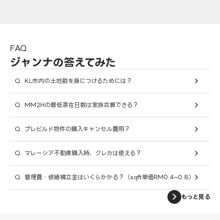
FAQ
ジャンナの答えてみた
Q.
KL市内の土地勘を身につけるためには？
Q.
MM2Hの最低滞在日数は家族合算できる？
Q.
プレビルド物件の購入キャンセル費用？
Q.
マレーシア不動産購入時、クレカは使える？
Q.
管理費・修繕積立金はいくらかかる？（sqft単価RM0.4~0.8）
もっと見る