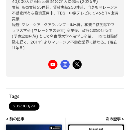
40,000人からElite賞34名の1人に選出 (2025年)
実績: 販売実績65件超、賃貸実績250件超、自身もマレーシア
不動産所有＆投資運用中、TBS・中京テレビにてV6とTV出演
実績
経歴: マレーシア・クアラルンプール出身。学費全額免除でマ
ラヤ大学卒 (マレーシアの東大) 卒業後、政府公認の特待生
(学費全額免除) として名古屋大学へ留学し卒業。日本で就職経
験を経て、2014年よりマレーシア不動産業界に携わる。(現在
11年目)
Tags
2026/03/29
< 前の記事
次の記事 >