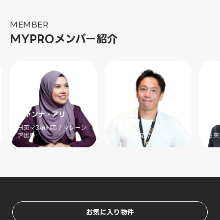
MEMBER
MYPROメンバー紹介
ジャンナ・アリ
石川博章
斉
日英マ3語対応 / マレーシ
ア出身
日英2語対応 / 在住歴4年
日英
お気に入り物件