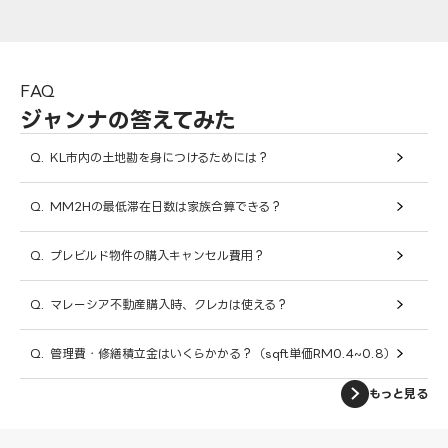
FAQ
ジャンナの答えてみた
Q.
KL市内の土地勘を身につけるためには？
Q.
MM2Hの最低滞在日数は家族合算できる？
Q.
プレビルド物件の購入キャンセル費用？
Q.
マレーシア不動産購入時、クレカは使える？
Q.
管理費・修繕積立金はいくらかかる？（sqft単価RM0.4~0.8）
もっと見る