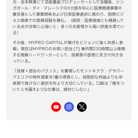
元・吉本興業にて芸能番組プロデューサーとして活躍後、シン
ガポール・タイ・マレーシアの3カ国を中心に医療関連事業の
責任者として事業開発および日英医療通訳に携わり、国際ビジ
ネス現場での実務経験を積む。（病院・医療現場にも精通して
いる点が非常に心強いと、多くのお客様から高い評価を得てい
る）
その後、MYPRO CAPITALが掲げるビジョンに強く共感し参
画。現在はMYPROのお笑い担当 (?) 兼月間230時間以上稼働
する激務ハードワーカーとして、投資家の皆様に全力で向き合
っている。
「投資×居住のバランス」を重視したモントキアラ・デサパー
クエリアの物件提案を1番の得意とし、短期的な利益よりも中
長期で負けない選択を何より大切にしている。口癖は「嘘をつ
いて人を騙すような仕事は、絶対にしない」