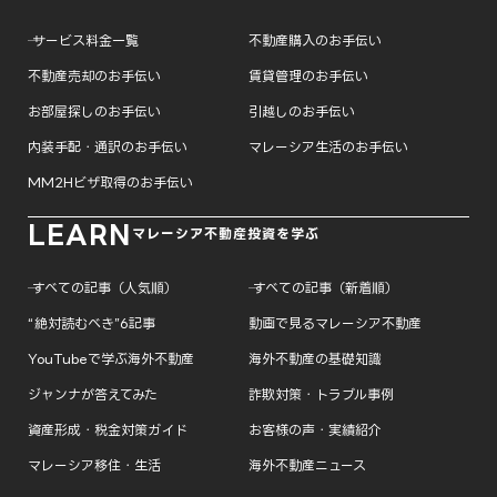
─ サービス料金一覧
不動産購入のお手伝い
不動産売却のお手伝い
賃貸管理のお手伝い
お部屋探しのお手伝い
引越しのお手伝い
内装手配・通訳のお手伝い
マレーシア生活のお手伝い
MM2Hビザ取得のお手伝い
LEARN
マレーシア不動産投資を学ぶ
─ すべての記事（人気順）
─ すべての記事（新着順）
“絶対読むべき”6記事
動画で見るマレーシア不動産
YouTubeで学ぶ海外不動産
海外不動産の基礎知識
ジャンナが答えてみた
詐欺対策・トラブル事例
資産形成・税金対策ガイド
お客様の声・実績紹介
マレーシア移住・生活
海外不動産ニュース