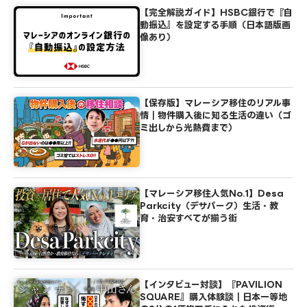
【完全解説ガイド】HSBC銀行で『自
動振込』を設定する手順（日本語版画
像あり）
【保存版】マレーシア移住のリアル事
情｜物件購入後に知る生活の違い（ゴ
ミ出しから光熱費まで）
【マレーシア移住人気No.1】Desa
Parkcity（デサパーク）生活・教
育・治安すべてが揃う街
【インタビュー対談】『PAVILION
SQUARE』購入体験談｜日本一等地