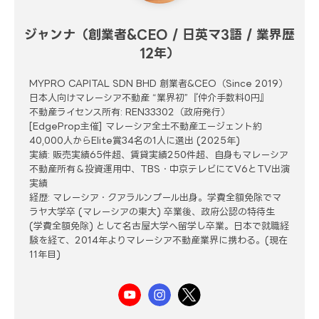
ジャンナ（創業者&CEO / 日英マ3語 / 業界歴
12年）
MYPRO CAPITAL SDN BHD 創業者&CEO（Since 2019）
日本人向けマレーシア不動産 “業界初”『仲介手数料0円』
不動産ライセンス所有: REN33302（政府発行）
[EdgeProp主催] マレーシア全土不動産エージェント約
40,000人からElite賞34名の1人に選出 (2025年)
実績: 販売実績65件超、賃貸実績250件超、自身もマレーシア
不動産所有＆投資運用中、TBS・中京テレビにてV6とTV出演
実績
経歴: マレーシア・クアラルンプール出身。学費全額免除でマ
ラヤ大学卒 (マレーシアの東大) 卒業後、政府公認の特待生
(学費全額免除) として名古屋大学へ留学し卒業。日本で就職経
験を経て、2014年よりマレーシア不動産業界に携わる。(現在
11年目)