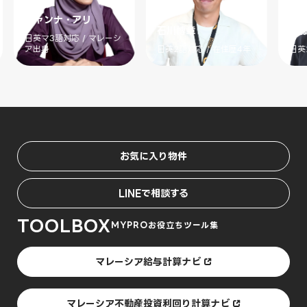
ジャンナ・アリ
石川博章
斉
日英マ3語対応 / マレーシ
ア出身
日英2語対応 / 在住歴4年
日英
お気に入り物件
LINEで相談する
TOOLBOX
MYPROお役立ちツール集
マレーシア給与計算ナビ
マレーシア不動産投資利回り計算ナビ