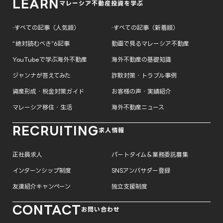
LEARN
マレーシア不動産投資を学ぶ
─ すべての記事（人気順）
─ すべての記事（新着順）
“絶対読むべき”6記事
動画で見るマレーシア不動産
YouTubeで学ぶ海外不動産
海外不動産の基礎知識
ジャンナが答えてみた
詐欺対策・トラブル事例
資産形成・税金対策ガイド
お客様の声・実績紹介
マレーシア移住・生活
海外不動産ニュース
RECRUITING
求人情報
正社員求人
パートタイム＆業務委託募集
インターンシップ制度
SNSアンバサダー登録
友達紹介キャンペーン
独立支援制度
CONTACT
お問い合わせ