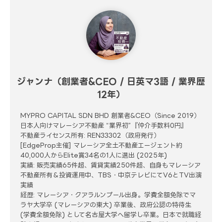
ジャンナ（創業者&CEO / 日英マ3語 / 業界歴
12年）
MYPRO CAPITAL SDN BHD 創業者&CEO（Since 2019）
日本人向けマレーシア不動産 “業界初”『仲介手数料0円』
不動産ライセンス所有: REN33302（政府発行）
[EdgeProp主催] マレーシア全土不動産エージェント約
40,000人からElite賞34名の1人に選出 (2025年)
実績: 販売実績65件超、賃貸実績250件超、自身もマレーシア
不動産所有＆投資運用中、TBS・中京テレビにてV6とTV出演
実績
経歴: マレーシア・クアラルンプール出身。学費全額免除でマ
ラヤ大学卒 (マレーシアの東大) 卒業後、政府公認の特待生
(学費全額免除) として名古屋大学へ留学し卒業。日本で就職経