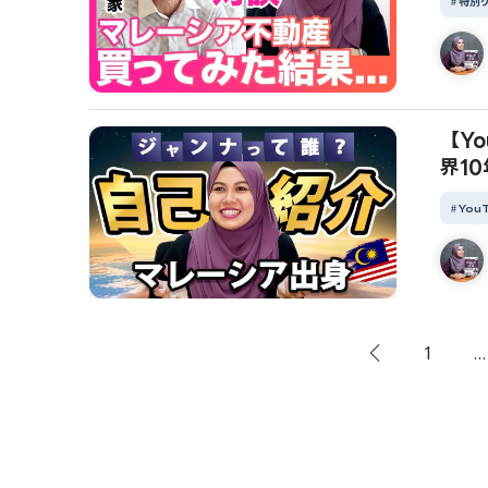
特別
【Y
界1
You
1
...