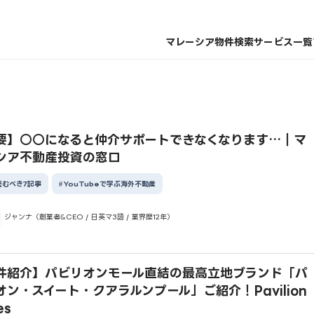
マレーシア物件検索
サービス一覧
要】○○になると仲介サポートできなくなります…｜マ
シア不動産投資の窓口
読むべき7記事
YouTubeで学ぶ海外不動産
ジャンナ（創業者&CEO / 日英マ3語 / 業界歴12年）
件紹介】パビリオンモール直結の最高立地ブランド「パ
オン・スイート・クアラルンプール」ご紹介！Pavilion
es