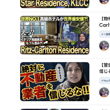
【物件
Car
一流
【警
信じ
You