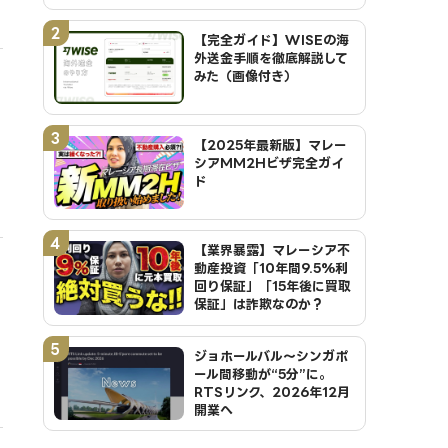
2
【完全ガイド】WISEの海
外送金手順を徹底解説して
みた（画像付き）
3
【2025年最新版】マレー
シアMM2Hビザ完全ガイ
ド
4
【業界暴露】マレーシア不
動産投資「10年間9.5%利
回り保証」「15年後に買取
保証」は詐欺なのか？
5
ジョホールバル～シンガポ
ール間移動が“5分”に。
RTSリンク、2026年12月
開業へ