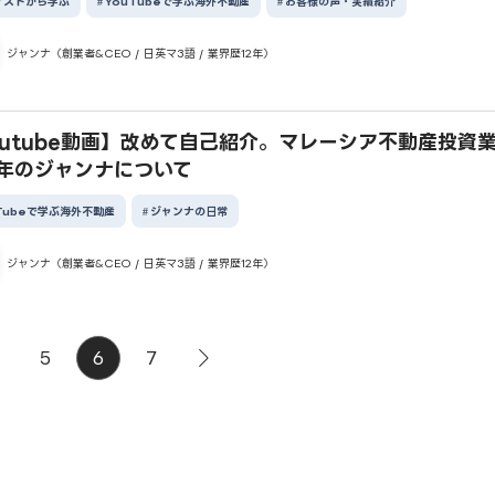
ゲストから学ぶ
YouTubeで学ぶ海外不動産
お客様の声・実績紹介
ジャンナ（創業者&CEO / 日英マ3語 / 業界歴12年）
outube動画】改めて自己紹介。マレーシア不動産投資
0年のジャンナについて
Tubeで学ぶ海外不動産
ジャンナの日常
ジャンナ（創業者&CEO / 日英マ3語 / 業界歴12年）
5
6
7