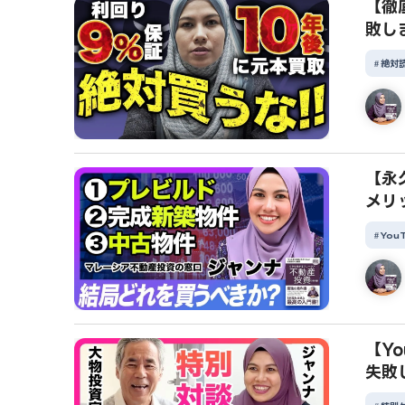
【徹
敗し
絶対
【永
メリ
You
【Y
失敗