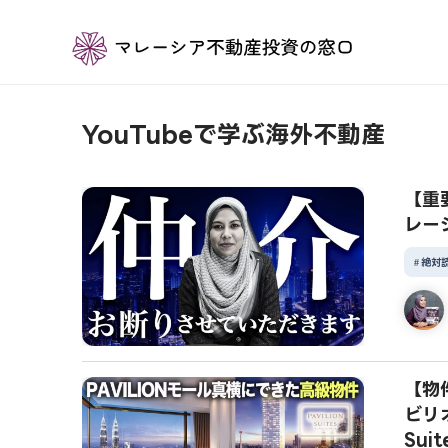
YouTubeで学ぶ海外不動産
【重
レー
絶対
【物
ビリ
Suit