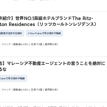
紹介】世界NO.1高級ホテルブランドThe Ritz-
lton Residences（リッツカールトンレジデンス）
投資家が注目する物件
YouTubeで学ぶ海外不動産
ジャンナ（創業者&CEO / 日英マ3語 / 業界歴12年）
告】マレーシア不動産エージェントの言うことを絶対に
るな
Tubeで学ぶ海外不動産
ジャンナ（創業者&CEO / 日英マ3語 / 業界歴12年）