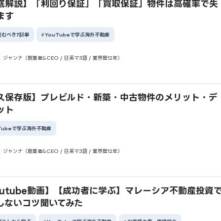
底解説】「利回り保証」「買取保証」物件は高確率で失
ます
読むべき7記事
YouTubeで学ぶ海外不動産
ジャンナ（創業者&CEO / 日英マ3語 / 業界歴12年）
久保存版】プレビルド・新築・中古物件のメリット・デ
ット
Tubeで学ぶ海外不動産
ジャンナ（創業者&CEO / 日英マ3語 / 業界歴12年）
outube動画】【成功者に学ぶ】マレーシア不動産投資
しないコツ聞いてみた