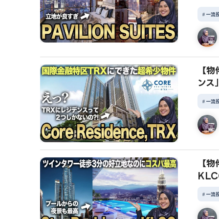
一流
【物
ンス」
一流
【物件
KL
一流