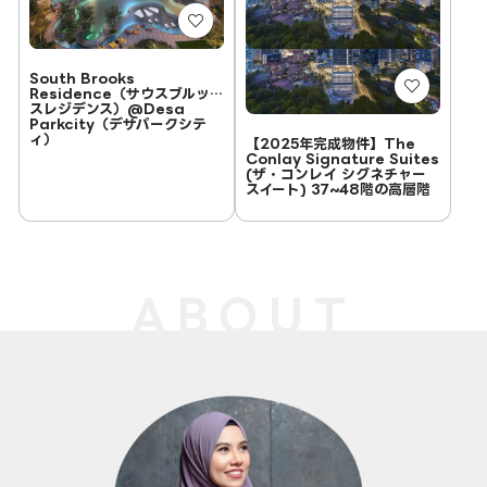
South Brooks
Residence（サウスブルック
スレジデンス）@Desa
Parkcity（デサパークシテ
ィ）
【2025年完成物件】The
Conlay Signature Suites
(ザ・コンレイ シグネチャー
スイート) 37~48階の高層階
ABOUT