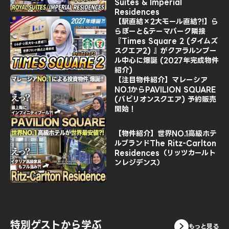
Suites & Imperial
Residences
【駅直結×2大モール直結?!】ら
らぽーと&テーマパーク隣接
『Times Square 2 (タイムズ
スクエア2) 』がクアラルンプー
ル中心に爆誕 (2027年完成物件
紹介)
【注目物件紹介】マレーシア
NO.1からPAVILION SQUARE
(パビリオンスクエア) 予約販売
開始！
【物件紹介】世界NO.1高級ホテ
ルブランドThe Ritz-Carlton
Residences（リッツカールト
ンレジデンス）
特別ゲストから学ぶ
もっと見る