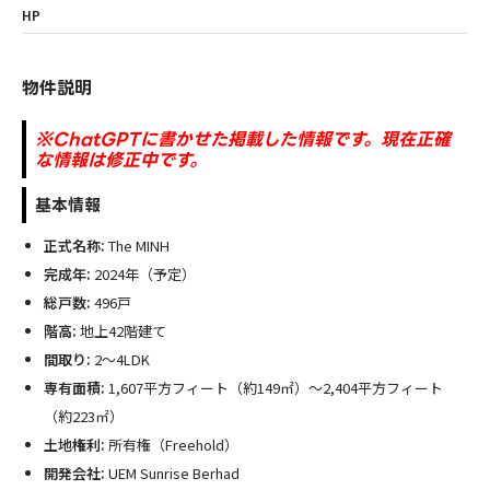
HP
物件説明
※ChatGPTに書かせた掲載した情報です。現在正確
な情報は修正中です。
基本情報
正式名称:
The MINH
完成年:
2024年（予定）
総戸数:
496戸
階高:
地上42階建て
間取り:
2～4LDK
専有面積:
1,607平方フィート（約149㎡）～2,404平方フィート
（約223㎡）
土地権利:
所有権（Freehold）
開発会社:
UEM Sunrise Berhad