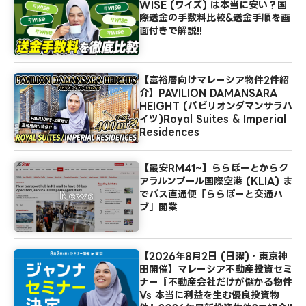
WISE (ワイズ) は本当に安い？国
際送金の手数料比較&送金手順を画
面付きで解説!!
【富裕層向けマレーシア物件2件紹
介】PAVILION DAMANSARA
HEIGHT (パビリオンダマンサラハ
イツ)Royal Suites & Imperial
Residences
【最安RM41~】ららぽーとからク
アラルンプール国際空港 (KLIA) ま
でバス直通便「ららぽーと交通ハ
ブ」開業
【2026年8月2日 (日曜)・東京神
田開催】マレーシア不動産投資セミ
ナー『不動産会社だけが儲かる物件
Vs 本当に利益を生む優良投資物