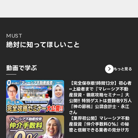
MUST
絶対に知ってほしいこと
動画で学ぶ
もっと見る
【完全保存版1時間13分】初心者
~上級者まで『マレーシア不動
産投資・徹底攻略セミナー』大
公開!! 特別ゲストは登録者9万人
『神の節税』公認会計士・永江
さん
【業界初公開】マレーシア不動
産投資『仲介手数料0%』の秘
密と信頼できる業者の見分け方