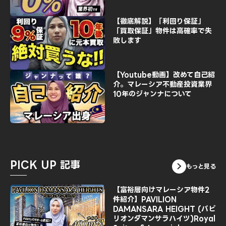
【徹底解説】「利回り保証」
「買取保証」物件は高確率で失
敗します
【Youtube動画】改めて自己紹
介。マレーシア不動産投資業界
10年のジャンナについて
PICK UP 記事
もっと見る
【富裕層向けマレーシア物件2
件紹介】PAVILION
DAMANSARA HEIGHT (パビ
リオンダマンサラハイツ)Royal