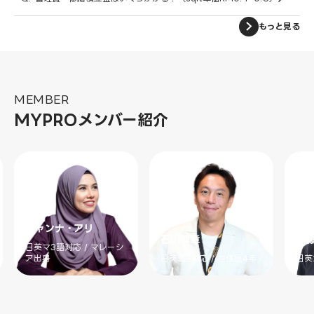
もっと見る
MEMBER
MYPROメンバー紹介
ジャンナ・アリ
石川博章
斉
日英マ3語対応 / マレーシ
ア出身
日英2語対応 / 在住歴4年
日英