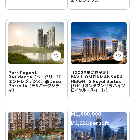
ル・レジデンス)
Park Regent
【2029年完成予定】
Residence（パークリージ
PAVILION DAMANSARA
ェントレジデンス）@Desa
HEIGHTS Royal Suites
Parkcity（デサパークシテ
(パビリオンダマンサラハイツ
ィ）
ロイヤル・スイート)
RM1,600,000
RM2,622/per sqft